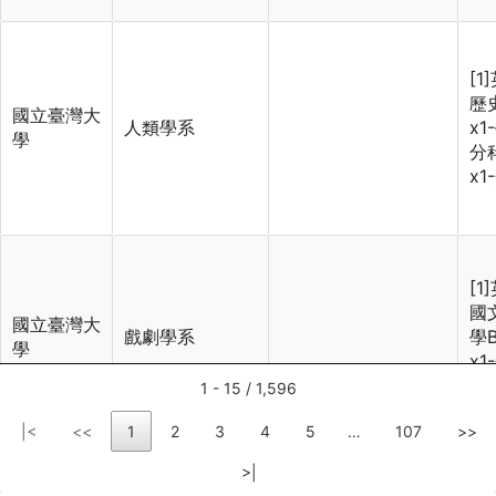
[1
歷史
國立臺灣大
人類學系
x1
學
分科
x1
[1
國文
國立臺灣大
戲劇學系
學B
學
x1
分
1 - 15 / 1,596
|<
<<
1
2
3
4
5
…
107
>>
>|
[1