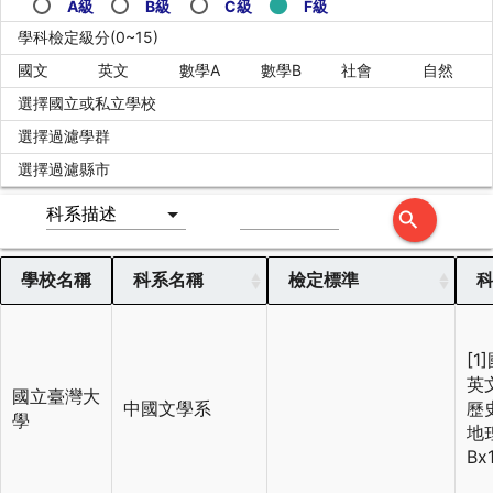
A級
B級
C級
F級
學科檢定級分(0~15)
國文
英文
數學A
數學B
社會
自然
選擇國立或私立學校
選擇過濾學群
選擇過濾縣市
search
學校名稱
科系名稱
檢定標準
學校名稱
科系名稱
檢定標準
[1
英文
國立臺灣大
中國文學系
歷史
學
地理
Bx